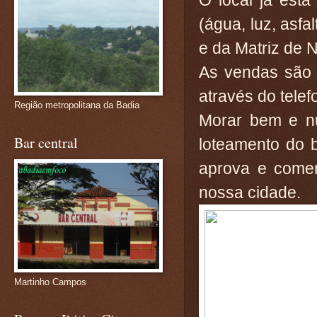
O local já está
(água, luz, asf
e da Matriz de 
As vendas são n
através do tele
Região metropolitana da Badia
Morar bem e nu
Bar central
loteamento do 
aprova e comem
nossa cidade.
Martinho Campos