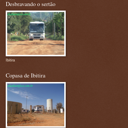
Desbravando o sertão
Ibitira
Copasa de Ibitira