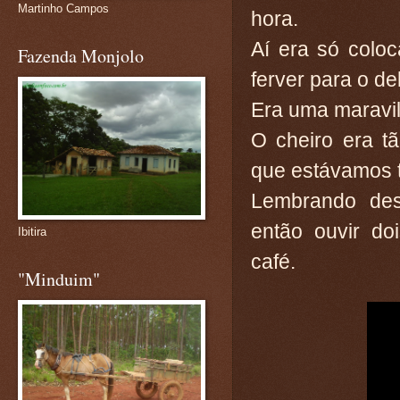
Martinho Campos
hora.
Aí era só coloc
Fazenda Monjolo
ferver para o
del
Era uma maravi
O cheiro era t
que estávamos t
Lembrando des
então ouvir do
Ibitira
café.
"Minduim"