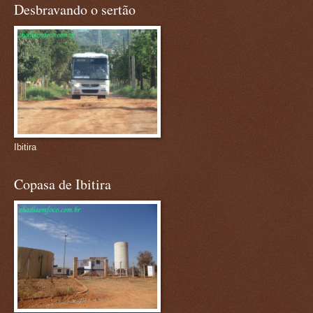
Desbravando o sertão
Ibitira
Copasa de Ibitira