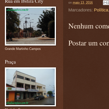
Rua em Ibitira City
on
maio 13, 2016
Marcadores:
Política
Nenhum come
Postar um co
Grande Martinho Campos
Praça