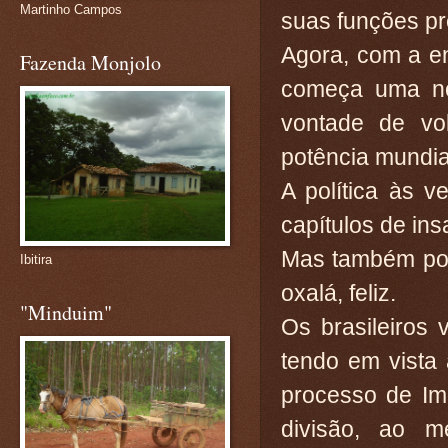
Martinho Campos
suas funções pr
Agora, com a e
Fazenda Monjolo
começa uma no
vontade de vo
potência mundia
A política às v
capítulos de ins
Mas também pod
Ibitira
oxalá, feliz.
"Minduim"
Os brasileiros 
tendo em vista 
processo de Im
divisão, ao m