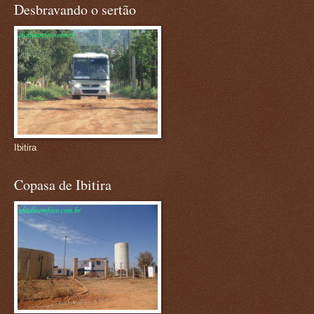
Desbravando o sertão
Ibitira
Copasa de Ibitira