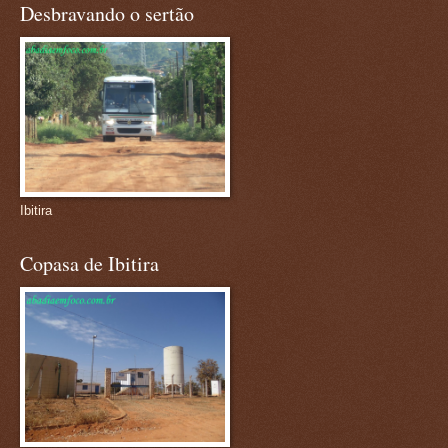
Desbravando o sertão
Ibitira
Copasa de Ibitira