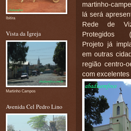
martinho-camp
lá será apresen
Ibitira
Rede de Viz
Vista da Igreja
Protegidos (
Projeto já impl
em outras cida
região centro-o
com excelentes 
Martinho Campos
Avenida Cel Pedro Lino