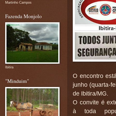
Martinho Campos
Fazenda Monjolo
Ibitira
O encontro est
"Minduim"
junho (quarta-fe
de Ibitira/MG.
O convite é ext
à toda popu