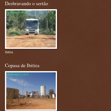
Desbravando o sertão
Ibitira
Copasa de Ibitira