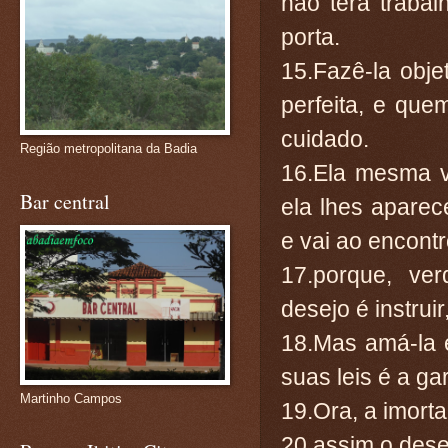
não terá traba
porta.
15.Fazê-la obj
perfeita, e que
cuidado.
Região metropolitana da Badia
16.Ela mesma v
Bar central
ela lhes apare
e vai ao encont
17.porque, ve
desejo é instruir
18.Mas amá-la 
suas leis é a ga
Martinho Campos
19.Ora, a imorta
20.assim o dese