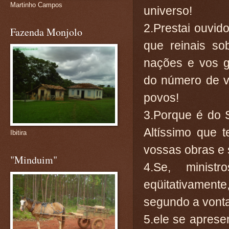
Martinho Campos
universo!
2.Prestai ouvid
Fazenda Monjolo
que reinais so
nações e vos gl
do número de 
povos!
3.Porque é do 
Altíssimo que 
Ibitira
vossas obras e
"Minduim"
4.Se, minist
eqüitativament
segundo a vont
5.ele se apresen