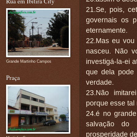
Rua em Ibitira City
21.Se, pois, c
governais os p
eternamente.
22.Mas eu vou 
nasceu. Não vo
investigá-la-ei 
Grande Martinho Campos
que dela pode 
Praça
verdade.
23.Não imitar
porque esse tal
24.é no grande
salvação do
prosperidade de