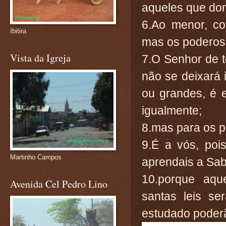
aqueles que do
6.Ao menor, co
Ibitira
mas os poderos
Vista da Igreja
7.O Senhor de 
não se deixará
ou grandes, é e
igualmente;
8.mas para os p
9.É a vós, pois
Martinho Campos
aprendais a Sab
10.porque aqu
Avenida Cel Pedro Lino
santas leis se
estudado poderão