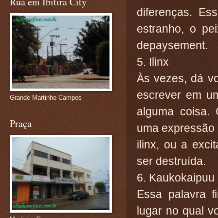
Rua em Ibitira City
diferenças. Es
estranho, o pe
depaysement.
5. Ilinx
Às vezes, dá vo
escrever em um
Grande Martinho Campos
alguma coisa. 
Praça
uma expressão p
ilinx, ou a exc
ser destruída.
6. Kaukokaipuu
Essa palavra 
lugar no qual 