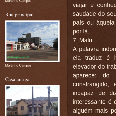
Martinho Campos
viajar e conhe
saudade do seu
Rua principal
país ou àquela
por lá.
7. Malu
A palavra indo
ela traduz é 
elevador do tra
Martinho Campos
aparece: do
Casa antiga
constrangido, 
incapaz de di
interessante é 
alguém mais p