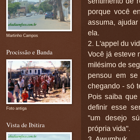
sentimento de r
porque você e
assuma, ajudar
ela.
Martinho Campos
2. L'appel du vi
Procissão e Banda
Você já esteve 
milésimo de seg
pensou em se a
chegando - só te
Pois saiba que
definir esse se
Foto antiga
"um desejo sú
Vista de Ibitira
própria vida".
3. Awumbuk