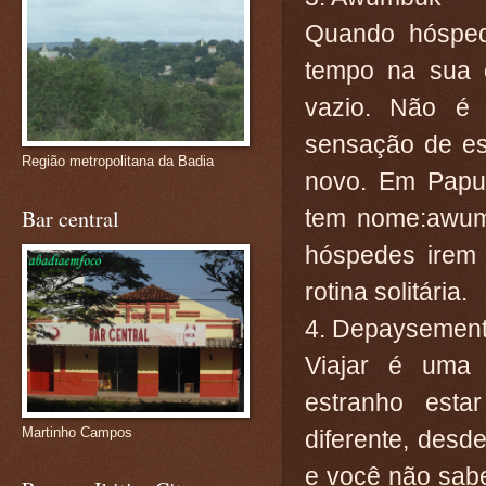
Quando hóspe
tempo na sua 
vazio. Não é
sensação de es
Região metropolitana da Badia
novo. Em Papu
tem nome:awumb
Bar central
hóspedes irem 
rotina solitária.
4. Depaysemen
Viajar é uma 
estranho est
Martinho Campos
diferente, desd
e você não sab