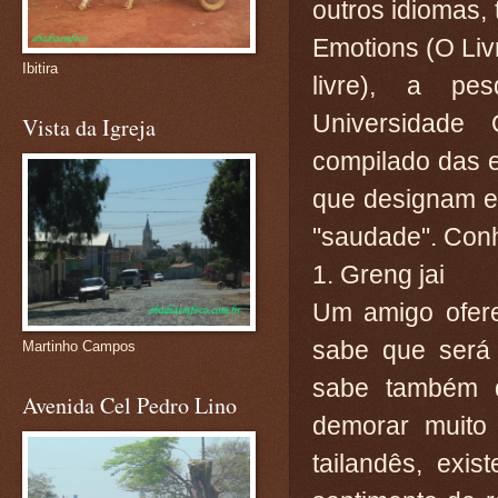
outros idiomas
Emotions (O Li
Ibitira
livre), a pe
Universidade
Vista da Igreja
compilado das e
que designam e
"saudade". Con
1. Greng jai
Um amigo ofere
sabe que será 
Martinho Campos
sabe também q
Avenida Cel Pedro Lino
demorar muito
tailandês, exis