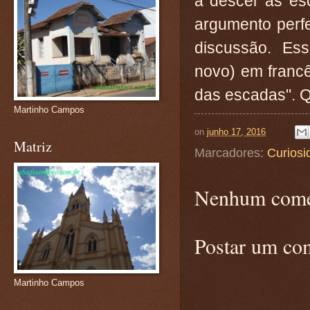
a descer as es
argumento perf
discussão. Ess
novo) em francês
das escadas". 
Martinho Campos
on
junho 17, 2016
Matriz
Marcadores:
Curiosi
Nenhum come
Postar um co
Martinho Campos