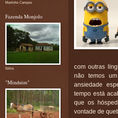
Martinho Campos
Fazenda Monjolo
com outras lín
Ibitira
não temos um
"Minduim"
ansiedade esp
tempo está aca
que os hósped
vontade de queb