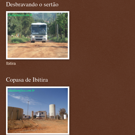
Desbravando o sertão
Ibitira
Copasa de Ibitira