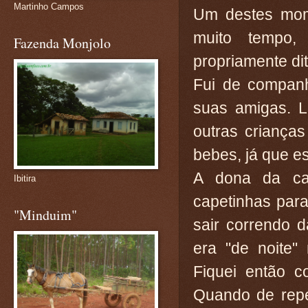
Martinho Campos
Um destes mom
muito tempo,
Fazenda Monjolo
propriamente dit
Fui de compan
suas amigas. L
outras criança
bebes, já que e
A dona da ca
Ibitira
capetinhas para
"Minduim"
sair correndo 
era "de noite"
Fiquei então c
Quando de repen