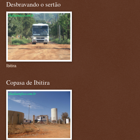
Desbravando o sertão
Ibitira
Copasa de Ibitira