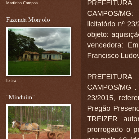
PREFEITUR
Martinho Campos
CAMPOS/MG: T
Fazenda Monjolo
licitatório nº 2
objeto: aquisiç
vencedora: Em
Francisco Ludov
PREFEITUR
Ibitira
CAMPOS/MG : Pr
"Minduim"
23/2015, refere
Pregão Presenc
TREIZER autom
prorrogado o pr