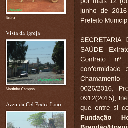
por mais 12 (d
junho de 2016
Ibitira
Prefeito Municipa
Vista da Igreja
SECRETARIA
SAÚDE Extra
Contrato nº
conformidade 
Chamamento
0026/2016, Pr
Martinho Campos
0912(2015), Ine
Avenida Cel Pedro Lino
que entre si 
Fundação Ho
Brandão/Hospit