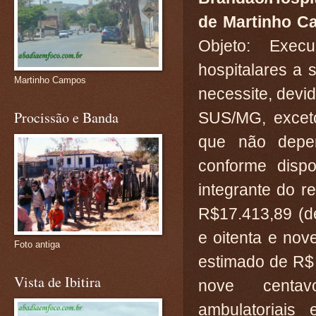
de Martinho C
Objeto: Exec
hospitalares a 
Martinho Campos
necessite, dev
Procissão e Banda
SUS/MG, excet
que não depen
conforme disp
integrante do r
R$17.413,89 (de
e oitenta e nov
Foto antiga
estimado de R$ 
Vista de Ibitira
nove centav
ambulatoriai