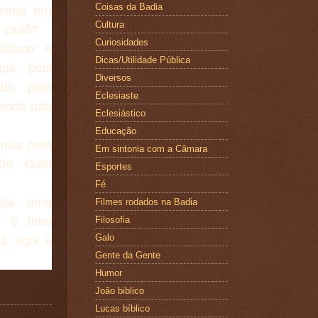
Coisas da Badia
teima em
Cultura
, cadê?
Curiosidades
ildade e
Dicas/Utilidade Pública
os, pois
Diversos
ndo pelo
Eclesiaste
inda não
Eclesiástico
Educação
ainda nem
Em sintonia com a Câmara
do Galo
Esportes
Fé
aja uma
Filmes rodados na Badia
e o time
Filosofia
Galo
ui, aqui é
Gente da Gente
Humor
João biblico
Lucas bíblico