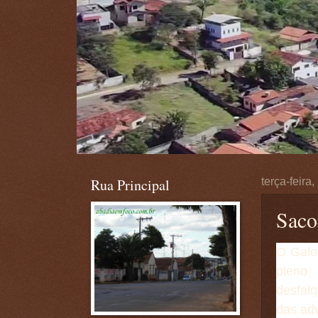
Rua Principal
terça-feira
Sacod
O Galo 
pleno 
desfal
das ad