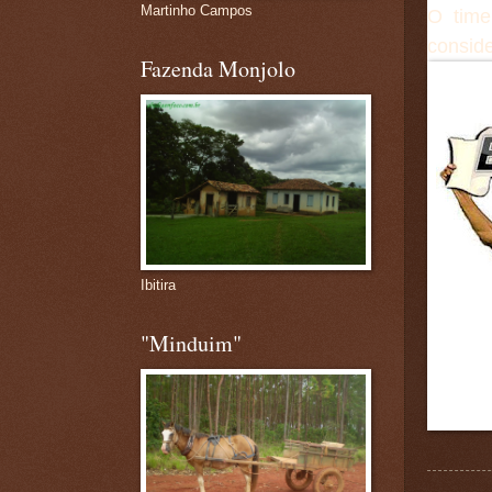
Martinho Campos
O time
conside
Fazenda Monjolo
Ibitira
"Minduim"