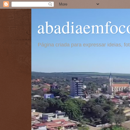
abadiaemfoc
Página criada para expressar ideias, f