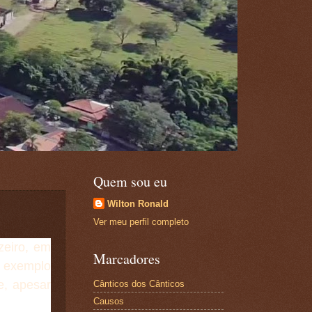
Quem sou eu
Wilton Ronald
Ver meu perfil completo
zeiro, em
Marcadores
 exemplo
e, apesar
Cânticos dos Cânticos
Causos