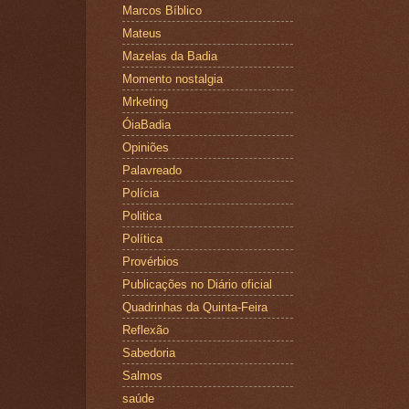
Marcos Bíblico
Mateus
Mazelas da Badia
Momento nostalgia
Mrketing
ÓiaBadia
Opiniões
Palavreado
Polícia
Politica
Política
Provérbios
Publicações no Diário oficial
Quadrinhas da Quinta-Feira
Reflexão
Sabedoria
Salmos
saúde