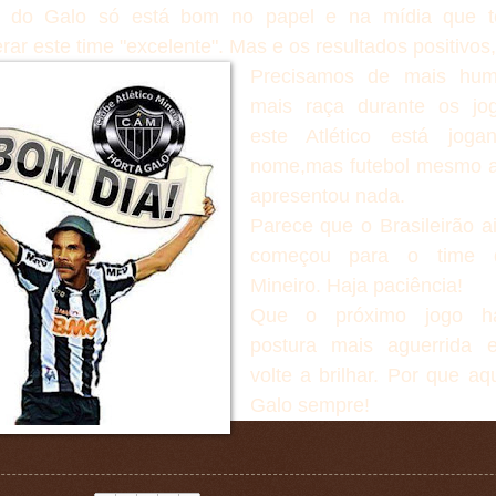
 do Galo só está bom no papel e na mídia que 
rar este time "excelente". Mas e os resultados positivos
Precisamos de mais hum
mais raça durante os jog
este Atlético está joga
nome,mas futebol mesmo a
apresentou nada.
Parece que o Brasileirão 
começou para o time 
Mineiro. Haja paciência!
Que o próximo jogo h
postura mais aguerrida 
volte a brilhar. Por que aq
Galo sempre!