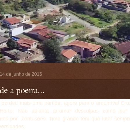
, 14 de junho de 2016
e a poeira...
perdeu mais uma partida, agora para o arquirrival Cru
Horto. Não adianta arrumar desculpas como por
ques por contusões. Time grande tem que lutar sempr
versidades.