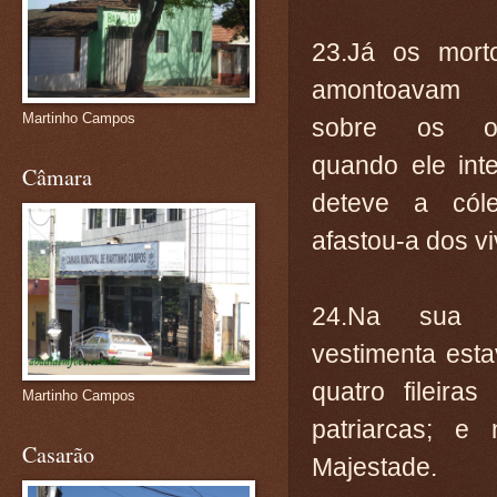
23.Já os mort
amontoavam
Martinho Campos
sobre os ou
quando ele inte
Câmara
deteve a cól
afastou-a dos vi
24.Na sua l
vestimenta esta
quatro fileir
Martinho Campos
patriarcas; 
Casarão
Majestade.