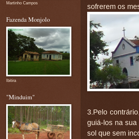
Martinho Campos
sofrerem os me
Fazenda Monjolo
Ibitira
"Minduim"
3.Pelo contrári
guiá-los na su
sol que sem inc