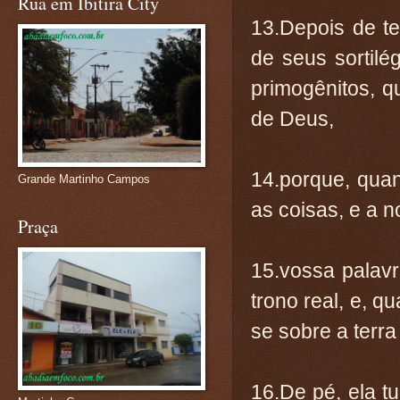
Rua em Ibitira City
13.Depois de t
de seus sortil
primogênitos, q
de Deus,
14.porque, quan
Grande Martinho Campos
as coisas, e a 
Praça
15.vossa palav
trono real, e, q
se sobre a terr
16.De pé, ela t