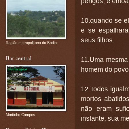
perigos; e ento
10.quando se el
e se espalhar
seus filhos.
Região metropolitana da Badia
Bar central
11.Uma mesma s
homem do povo s
12.Todos igual
mortos abatido
não eram sufic
Martinho Campos
instante, sua m