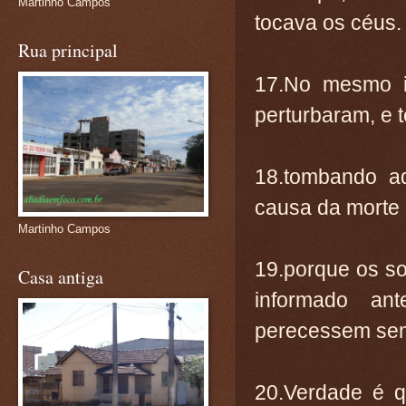
Martinho Campos
tocava os céus.
Rua principal
17.No mesmo in
perturbaram, e 
18.tombando aq
causa da morte 
Martinho Campos
19.porque os s
Casa antiga
informado an
perecessem sem
20.Verdade é q