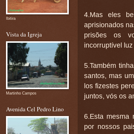
4.Mas eles b
Ibitira
aprisionados na
Vista da Igreja
prisões os v
incorruptível lu
5.Também tinham
santos, mas um 
los fizestes per
Martinho Campos
juntos, vós os 
Avenida Cel Pedro Lino
6.Esta mesma n
por nossos pa