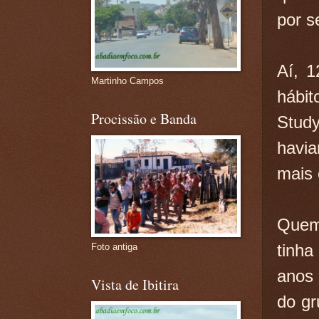
por 
Aí, 1
Martinho Campos
hábit
Procissão e Banda
Stud
havia
mais 
Quem
tinh
Foto antiga
anos 
Vista de Ibitira
do gr