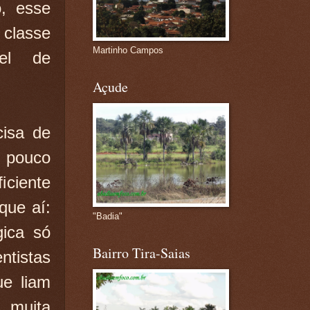
, esse
 classe
Martinho Campos
vel de
Açude
cisa de
m pouco
iciente
que aí:
"Badia"
gica só
Bairro Tira-Saias
tistas
e liam
 muita