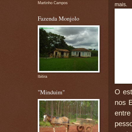
Martinho Campos
mais.
Fazenda Monjolo
Ibitira
O est
"Minduim"
nos E
entre
pess