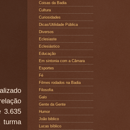
Coisas da Badia
Cultura
Curiosidades
Dicas/Utilidade Pública
Diversos
Eclesiaste
Eclesiástico
Educação
Em sintonia com a Câmara
Esportes
Fé
Filmes rodados na Badia
alizado
Filosofia
Galo
relação
Gente da Gente
e 3.635
Humor
João biblico
 turma
Lucas bíblico