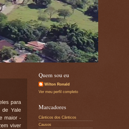
Quem sou eu
Wilton Ronald
Ver meu perfil completo
eles para
Marcadores
a de Yale
e maior -
Cânticos dos Cânticos
Causos
zem viver