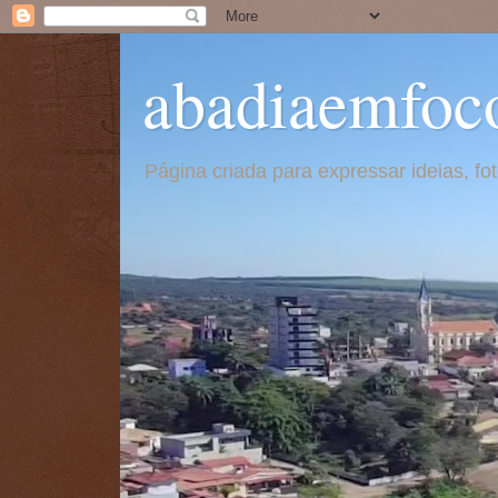
abadiaemfoc
Página criada para expressar ideias, f