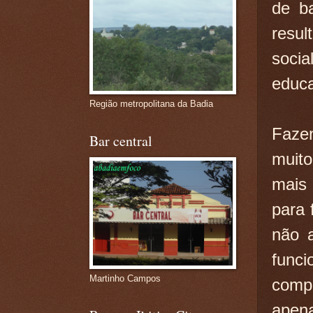
de b
resul
soci
educ
Região metropolitana da Badia
Fazen
Bar central
muito
mais 
para 
não a
func
Martinho Campos
comp
apen