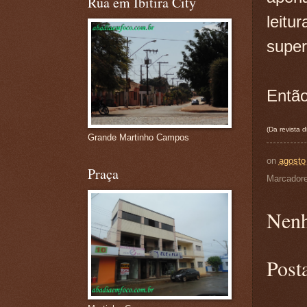
Rua em Ibitira City
leitu
super 
Então
(Da revista d
Grande Martinho Campos
on
agosto
Praça
Marcador
Nenh
Post