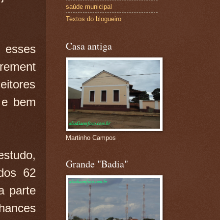
saúde municipal
Textos do blogueiro
Casa antiga
m esses
irement
itores
, e bem
Martinho Campos
studo,
Grande "Badia"
dos 62
a parte
chances