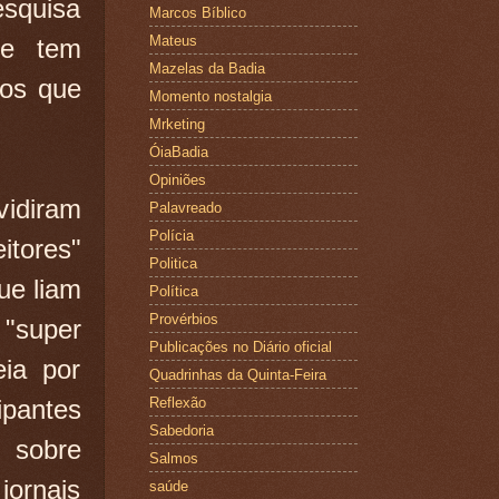
squisa
Marcos Bíblico
Mateus
ue tem
Mazelas da Badia
nos que
Momento nostalgia
Mrketing
ÓiaBadia
Opiniões
vidiram
Palavreado
Polícia
itores"
Politica
que liam
Política
Provérbios
"super
Publicações no Diário oficial
eia por
Quadrinhas da Quinta-Feira
ipantes
Reflexão
Sabedoria
 sobre
Salmos
jornais
saúde