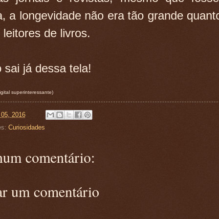
ra, a longevidade não era tão grande quant
leitores de livros.
 sai já dessa tela!
igital superinteressante)
 05, 2016
es:
Curiosidades
um comentário:
ar um comentário