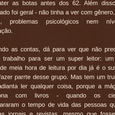
ater as botas antes dos 62. Além disso
tado foi geral - não tinha a ver com gênero,
al, problemas psicológicos nem ní
ação.
do as contas, dá para ver que não pre
 trabalho para ser um super leitor: u
de meia hora de leitura por dia já é o suf
fazer parrte desse grupo. Mas tem um tru
dianta ler qualquer coisa, porque a má
iona com livros - quando os cien
araram o tempo de vida das pessoas qu
as jornais e revistas, mesmo que fosse