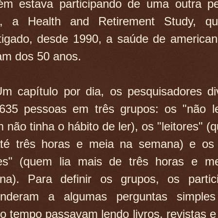
ém estava participando de uma outra pe
r, a Health and Retirement Study, q
tigado, desde 1990, a saúde de america
am dos 50 anos.
 capítulo por dia, os pesquisadores di
635 pessoas em três grupos: os "não le
 não tinha o hábito de ler), os "leitores" (
até três horas e meia na semana) e os 
res" (quem lia mais de três horas e m
a). Para definir os grupos, os partic
onderam a algumas perguntas simples
o tempo passavam lendo livros, revistas e 