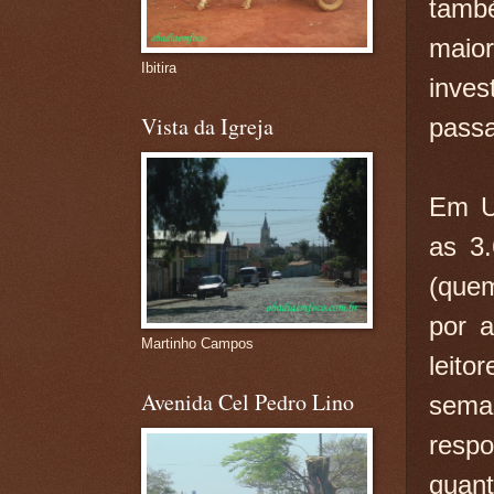
tamb
maio
Ibitira
inves
Vista da Igreja
pass
Em Um
as 3.
(quem
por 
Martinho Campos
leito
Avenida Cel Pedro Lino
seman
resp
quant