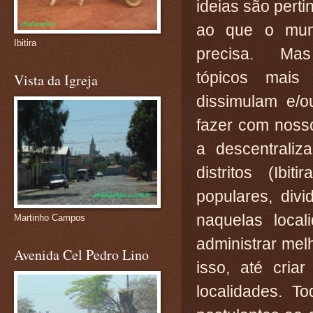
ideias são perti
ao que o muni
Ibitira
precisa. Ma
tópicos mais
Vista da Igreja
dissimulam e/o
fazer com nosso
a descentrali
distritos (Ibi
populares, divi
naquelas local
Martinho Campos
administrar me
Avenida Cel Pedro Lino
isso, até cria
localidades. T