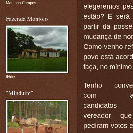
Martinho Campos
elegeremos pes
estão? E será
Fazenda Monjolo
partir da poss
mudança de no
Como venho refl
povo está acord
faça, no mínimo
Ibitira
Tenho conve
"Minduim"
com alg
candidat
vereador qu
pediram votos 