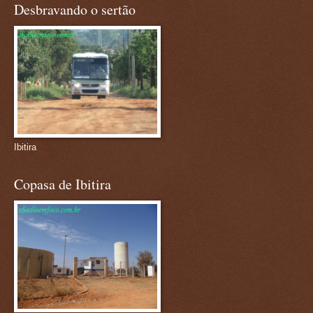
Desbravando o sertão
Ibitira
Copasa de Ibitira