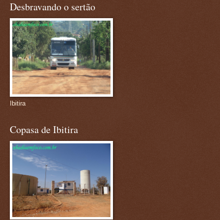
Desbravando o sertão
Ibitira
Copasa de Ibitira