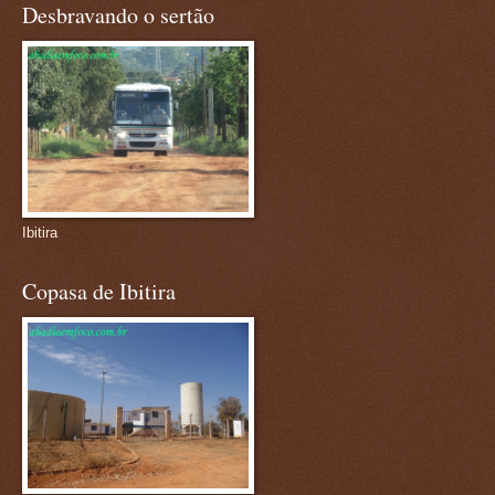
Desbravando o sertão
Ibitira
Copasa de Ibitira