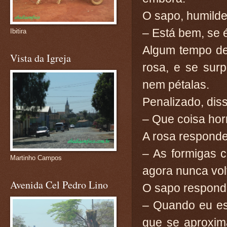
O sapo, humilde
– Está bem, se 
Ibitira
Algum tempo de
Vista da Igreja
rosa, e se sur
nem pétalas.
Penalizado, dis
– Que coisa hor
A rosa responde
– As formigas 
Martinho Campos
agora nunca vol
Avenida Cel Pedro Lino
O sapo respond
– Quando eu es
que se aproxim