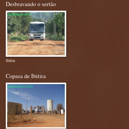
Desbravando o sertão
Ibitira
Copasa de Ibitira