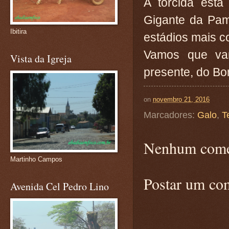
A torcida está
Gigante da Pam
Ibitira
estádios mais c
Vamos que va
Vista da Igreja
presente, do Bo
on
novembro 21, 2016
Marcadores:
Galo
,
T
Nenhum come
Martinho Campos
Postar um co
Avenida Cel Pedro Lino