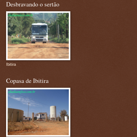
Desbravando o sertão
Ibitira
Copasa de Ibitira