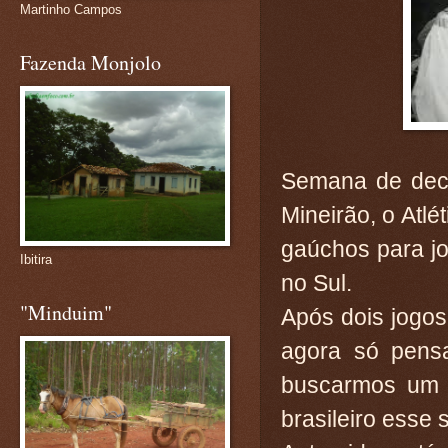
Martinho Campos
Fazenda Monjolo
Semana de deci
Mineirão, o Atl
gaúchos para jo
Ibitira
no Sul.
"Minduim"
Após dois jogos 
agora só pens
buscarmos um t
brasileiro esse 