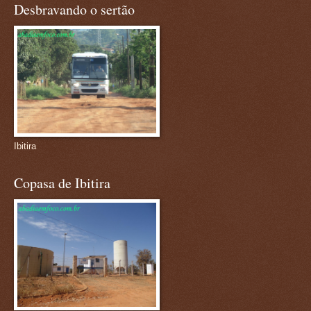
Desbravando o sertão
Ibitira
Copasa de Ibitira