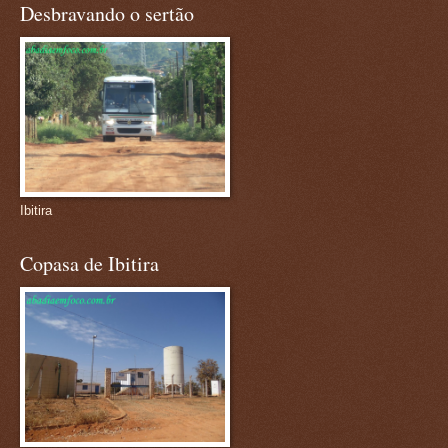
Desbravando o sertão
Ibitira
Copasa de Ibitira