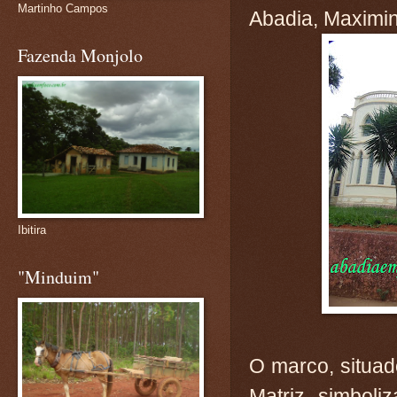
Martinho Campos
Abadia, Maximin
Fazenda Monjolo
Ibitira
"Minduim"
O marco, situad
Matriz, simboli