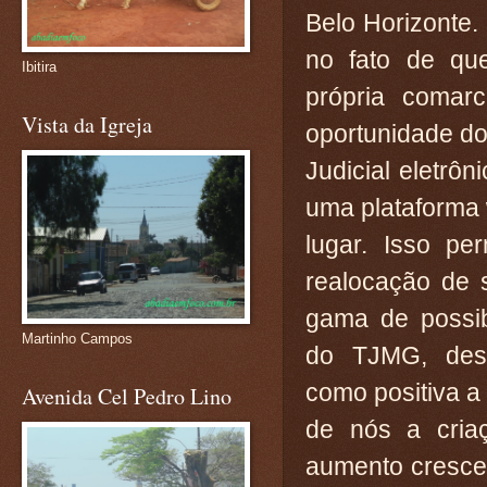
Belo Horizonte. 
no fato de qu
Ibitira
própria comarc
Vista da Igreja
oportunidade do
Judicial eletrô
uma plataforma
lugar. Isso pe
realocação de 
gama de possib
Martinho Campos
do TJMG, dese
como positiva a
Avenida Cel Pedro Lino
de nós a cria
aumento cresce