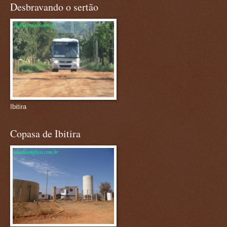
Desbravando o sertão
Ibitira
Copasa de Ibitira