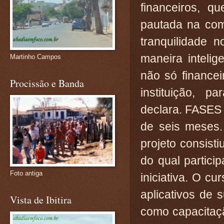
financeiros, q
pautada na com
tranquilidade 
maneira inteli
Martinho Campos
não só financei
Procissão e Banda
instituição, p
declara. FASES 
de seis meses
projeto consis
do qual partici
Foto antiga
iniciativa. O c
aplicativos de s
Vista de Ibitira
como capacitaçã