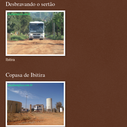
Desbravando o sertão
Ibitira
Copasa de Ibitira