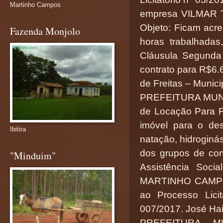
Martinho Campos
empresa VILMAR 
Objeto: Ficam acre
Fazenda Monjolo
horas trabalhada
Cláusula Segunda 
contrato para R$6.6
de Freitas – Munici
PREFEITURA MUN
de Locação Para F
imóvel para o des
Ibitira
natação, hidroginás
dos grupos de co
"Minduim"
Assistência Soci
MARTINHO CAMPO
ao Processo Lici
007/2017. José Hail
PREFEITURA M