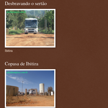
Desbravando o sertão
Ibitira
Copasa de Ibitira