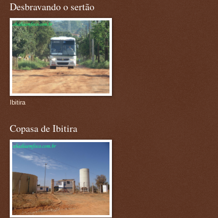
Desbravando o sertão
Ibitira
Copasa de Ibitira