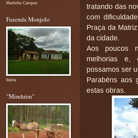
Martinho Campos
tratando das n
com dificuldad
Fazenda Monjolo
Praça da Matriz
da cidade.
Aos poucos n
melhorias e,
possamos ser u
Parabéns aos g
Ibitira
estas obras.
"Minduim"