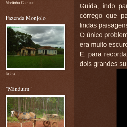
Martinho Campos
Guida, indo pa
córrego que p
Fazenda Monjolo
lindas paisagen
O único problem
era muito escur
E, para record
dois grandes s
Ibitira
"Minduim"