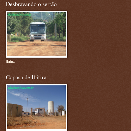
Desbravando o sertão
Ibitira
Copasa de Ibitira