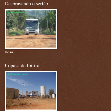
Desbravando o sertão
Ibitira
Copasa de Ibitira