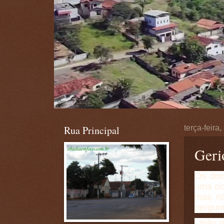
Rua Principal
terça-feira
Geri
Os doi
uma ci
mas nã
pergunt
- Não p