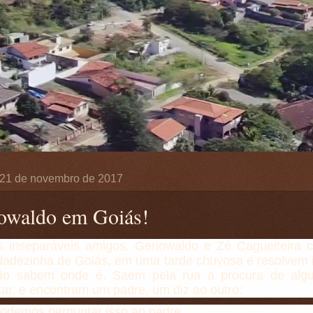
, 21 de novembro de 2017
owaldo em Goiás!
s inseparáveis amigos, Geriowaldo e Zé Cagueiteira
dadezinha de Goiás, em uma tarde chuvosa e resolvem i
o sabem onde é. Saem pela rua a procura de alg
ar, e encontram um padre, um diz ao outro:
odemos perguntar isso ao padre.