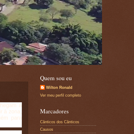
Quem sou eu
Wilton Ronald
Ver meu perfil completo
 chegam a
Marcadores
r à zona,
uém para
Cânticos dos Cânticos
Causos