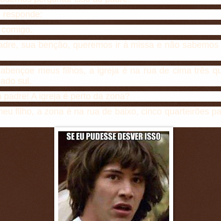
o responde:
 comigo.
padre, sua benção, queremos ir à missa e não sabemos
abençoe meus filhos, a igreja é na rua de cima três qu
lado sul.
 padre! A igreja é perto da zona?
eu filho, a zona é na rua de baixo, cinco quarteirões pa