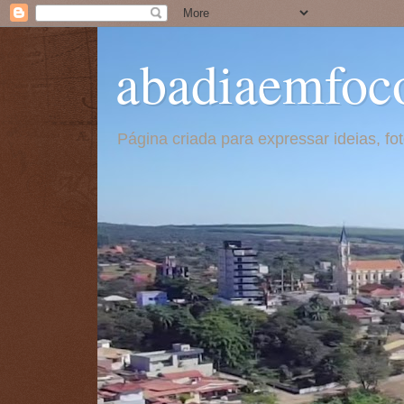
abadiaemfoc
Página criada para expressar ideias, f