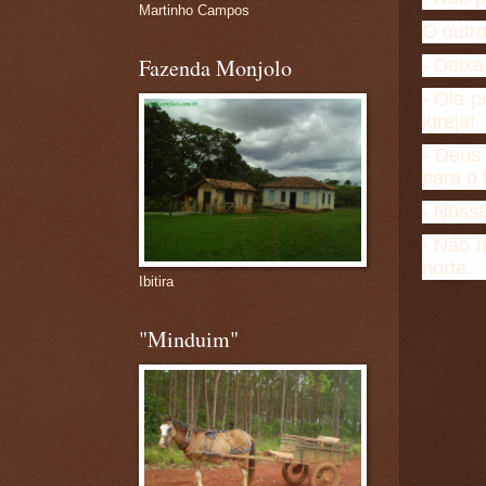
Martinho Campos
O outr
Fazenda Monjolo
- Deixa
- Ola 
igreja!
- Deus 
para o 
- Nossa
- Não m
norte.
Ibitira
"Minduim"