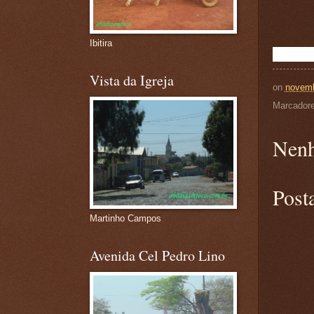
Ibitira
Vista da Igreja
on
novemb
Marcador
Nenh
Post
Martinho Campos
Avenida Cel Pedro Lino