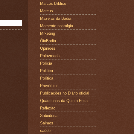
Marcos Bíblico
Mateus
Mazelas da Badia
Momento nostalgia
Mrketing
ÓiaBadia
Opiniões
Palavreado
Polícia
Politica
Política
Provérbios
Publicações no Diário oficial
Quadrinhas da Quinta-Feira
Reflexão
Sabedoria
Salmos
saúde