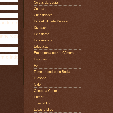
Coisas da Badia
Cultura
Curiosidades
Dicas/Utilidade Pública
 onde é a
Diversos
Eclesiaste
arteirões
Eclesiástico
Educação
Em sintonia com a Câmara
ra o lado
Esportes
Fé
Filmes rodados na Badia
Filosofia
Galo
Gente da Gente
Humor
João biblico
Lucas bíblico