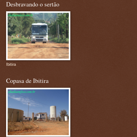
Desbravando o sertão
Ibitira
Copasa de Ibitira