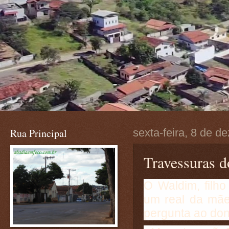
Rua Principal
sexta-feira, 8 de 
Travessuras 
O Waldim, filh
um real da mãe
pergunta ao don