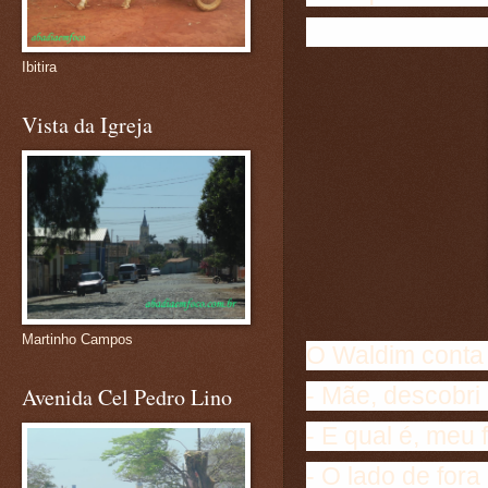
Ibitira
Vista da Igreja
Martinho Campos
O Waldim conta
- Mãe, descobri
Avenida Cel Pedro Lino
- E qual é, meu f
- O lado de fora