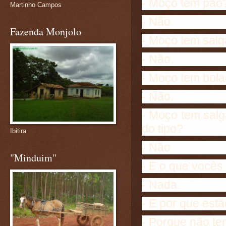
- Moço tem pão
Martinho Campos
- Não.
Fazenda Monjolo
- Moço tem sal
- Não.
- Moço tem bol
- Não.
- Moço tem salg
do tipo?
Ibitira
- Não.
"Minduim"
- E o que vocês
- Nada.
- E por que est
- Porque não te