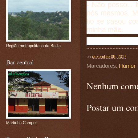
- Não posso... 
nós mesmos. M
tio se casou c
minha mãe.
Região metropolitana da Badia
on
dezembro 08, 2017
Bar central
Marcadores:
Humor
Nenhum come
Postar um co
Martinho Campos