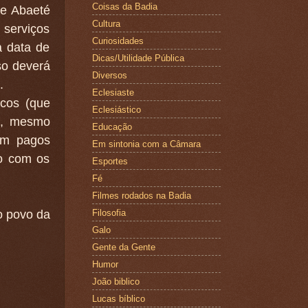
Coisas da Badia
e Abaeté
Cultura
 serviços
Curiosidades
a data de
Dicas/Utilidade Pública
so deverá
Diversos
.
Eclesiaste
cos (que
Eclesiástico
o, mesmo
Educação
em pagos
Em sintonia com a Câmara
ão com os
Esportes
Fé
Filmes rodados na Badia
o povo da
Filosofia
Galo
Gente da Gente
Humor
João biblico
Lucas bíblico