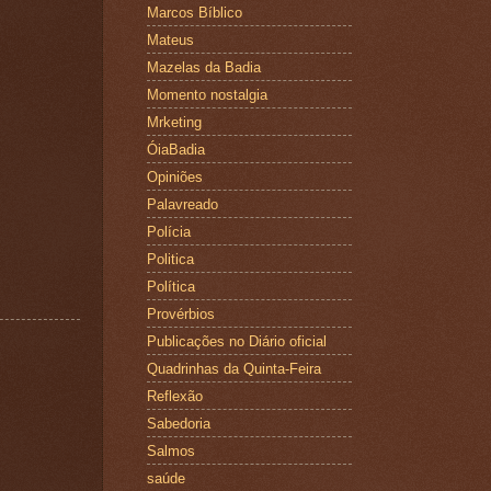
Marcos Bíblico
Mateus
Mazelas da Badia
Momento nostalgia
Mrketing
ÓiaBadia
Opiniões
Palavreado
Polícia
Politica
Política
Provérbios
Publicações no Diário oficial
Quadrinhas da Quinta-Feira
Reflexão
Sabedoria
Salmos
saúde