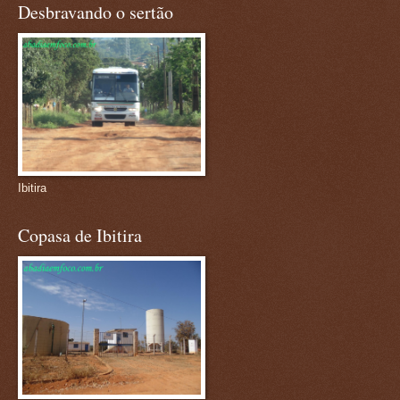
Desbravando o sertão
Ibitira
Copasa de Ibitira