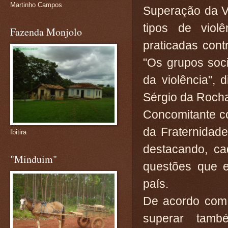
Martinho Campos
Superação da V
tipos de viol
Fazenda Monjolo
praticadas cont
"Os grupos soci
da violência", 
Sérgio da Roch
Concomitante 
da Fraternidad
Ibitira
destacando, ca
"Minduim"
questões que 
país.
De acordo com 
superar tamb