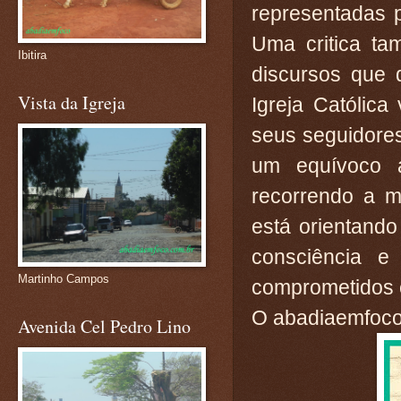
representadas p
Uma critica ta
Ibitira
discursos que 
Vista da Igreja
Igreja Católic
seus seguidores 
um equívoco a
recorrendo a ma
está orientando
consciência e 
Martinho Campos
comprometidos c
O abadiaemfoco 
Avenida Cel Pedro Lino