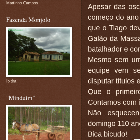
Martinho Campos
Apesar das osc
começo do ano 
Fazenda Monjolo
que o Tiago dev
Galão da Massa
batalhador e co
Mesmo sem um e
equipe vem se
disputar títulos 
Ibitira
Que o primeir
"Minduim"
Contamos com i
Não esquecen
domingo 110 ano
Bica bicudo!