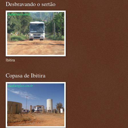
Desbravando o sertão
Ibitira
Copasa de Ibitira