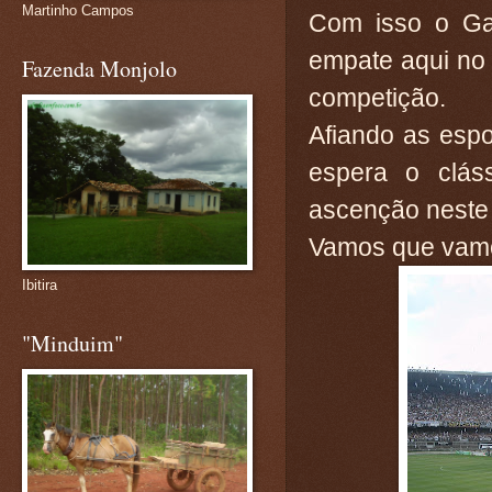
Martinho Campos
Com isso o Ga
empate aqui no 
Fazenda Monjolo
competição.
Afiando as esp
espera o clás
ascenção neste
Vamos que vamos
Ibitira
"Minduim"