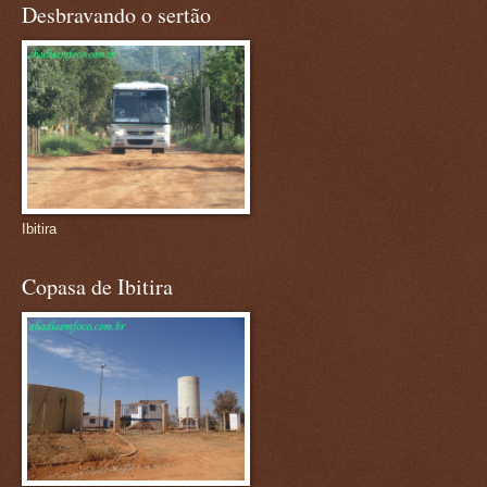
Desbravando o sertão
Ibitira
Copasa de Ibitira