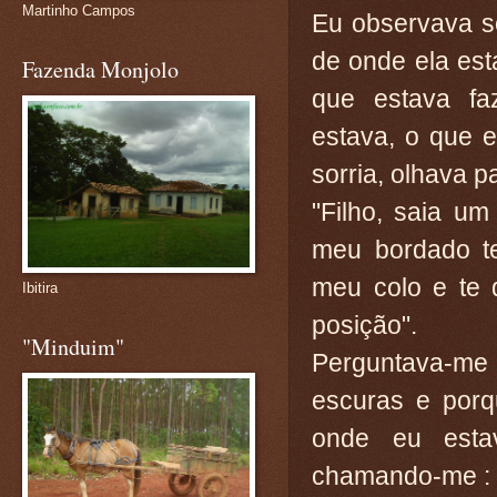
Martinho Campos
Eu observava s
de onde ela es
Fazenda Monjolo
que estava fa
estava, o que e
sorria, olhava p
"Filho, saia u
meu bordado te
meu colo e te 
Ibitira
posição".
"Minduim"
Perguntava-me 
escuras e por
onde eu estav
chamando-me :