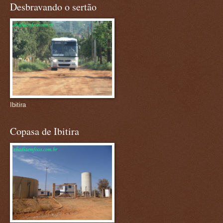
Desbravando o sertão
Ibitira
Copasa de Ibitira