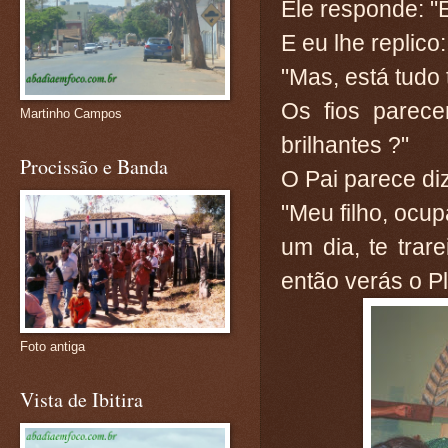
Ele responde: "
E eu lhe replico:
"Mas, está tudo
Os fios parec
Martinho Campos
brilhantes ?"
Procissão e Banda
O Pai parece di
"Meu filho, ocupa
um dia, te trar
então verás o P
Foto antiga
Vista de Ibitira