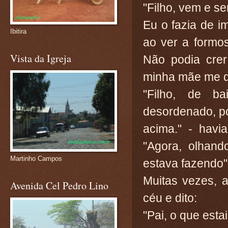
"Filho, vem e se
Eu o fazia de 
Ibitira
ao ver a formos
Vista da Igreja
Não podia crer
minha mãe me d
"Filho, de b
desordenado, po
acima." - havi
"Agora, olhan
Martinho Campos
estava fazendo"
Muitas vezes, 
Avenida Cel Pedro Lino
céu e dito:
"Pai, o que esta