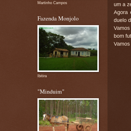
Martinho Campos
um a ze
Agora 
Fazenda Monjolo
duelo d
Vamos l
bom fu
Vamos 
Ibitira
"Minduim"