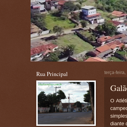
Rua Principal
terça-feira
Galã
O Atlét
campeo
simple
diante 