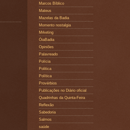
Marcos Bíblico
Mateus
Mazelas da Badia
Momento nostalgia
Mrketing
ÓiaBadia
Opiniões
Palavreado
Polícia
Politica
Política
Provérbios
Publicações no Diário oficial
Quadrinhas da Quinta-Feira
Reflexão
Sabedoria
Salmos
saúde