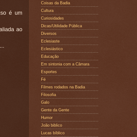
Coisas da Badia
Cultura
sso é um
Curiosidades
Dicas/Utilidade Pública
aliada ao
Diversos
Eclesiaste
..
Eclesiástico
Educação
Em sintonia com a Câmara
Esportes
Fé
Filmes rodados na Badia
Filosofia
Galo
Gente da Gente
Humor
João biblico
Lucas bíblico