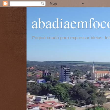
abadiaemfoc
Página criada para expressar ideias, f