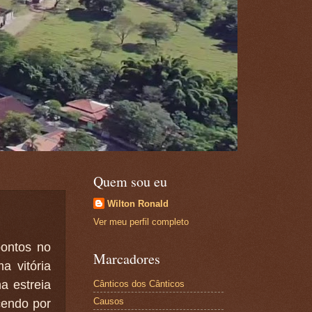
Quem sou eu
Wilton Ronald
Ver meu perfil completo
pontos no
Marcadores
a vitória
a estreia
Cânticos dos Cânticos
Causos
cendo por