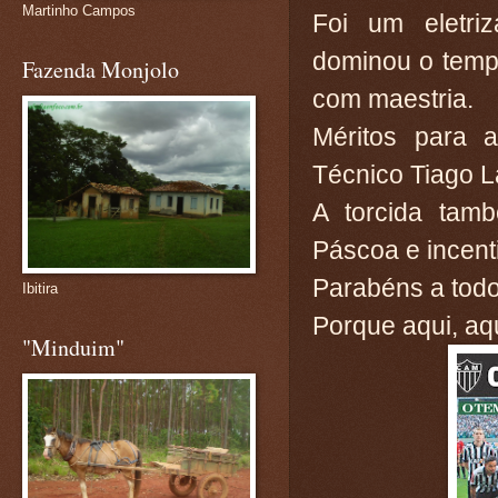
Martinho Campos
Foi um eletri
dominou o tempo
Fazenda Monjolo
com maestria.
Méritos para
Técnico Tiago L
A torcida tam
Páscoa e incenti
Parabéns a tod
Ibitira
Porque aqui, aq
"Minduim"