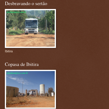
Desbravando o sertão
Ibitira
Copasa de Ibitira