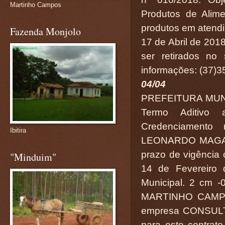
Martinho Campos
Produtos de Alime
produtos em atendi
Fazenda Monjolo
17 de Abril de 201
ser retirados no 
informações: (37)3
04/04
PREFEITURA MUN
Termo Aditivo 
Credenciamento
Ibitira
LEONARDO MAGAL
prazo de vigência 
"Minduim"
14 de Fevereiro 
Municipal. 2 cm
MARTINHO CAMPOS
empresa CONSULT
para este contrat