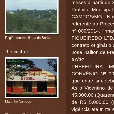
meses a partir de 
Prefeito Munic
CAMPOS/MG: Nono
referente ao Proce
nº 009/2014, fi
FIGUEIREDO LTDA-
Região metropolitana da Badia
contrato originário
Bar central
José Hailton de Fre
07/04
PREFEITURA M
CONVÊNIO Nº 006
que entre si cel
Asilo Vicentino d
45.000,00 (Quarenta
de R$ 5.000,00 (C
Martinho Campos
vigência até trinta