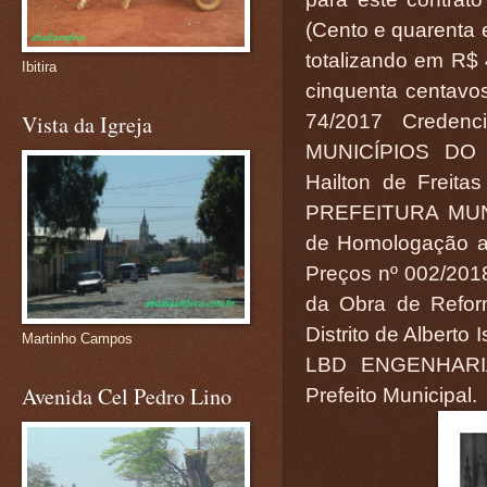
(Cento e quarenta e
totalizando em R$ 
Ibitira
cinquenta centavos
74/2017 Creden
Vista da Igreja
MUNICÍPIOS DO
Hailton de Freita
PREFEITURA MUN
de Homologação ao
Preços nº 002/201
da Obra de Refor
Distrito de Albert
Martinho Campos
LBD ENGENHARIA 
Avenida Cel Pedro Lino
Prefeito Municipal.