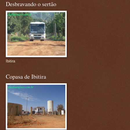
Desbravando o sertão
Ibitira
Copasa de Ibitira