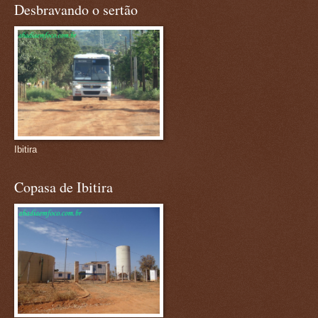
Desbravando o sertão
Ibitira
Copasa de Ibitira