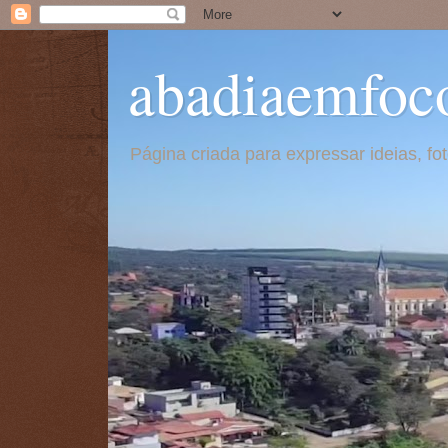
abadiaemfoc
Página criada para expressar ideias, f