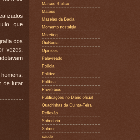
Marcos Bíblico
Mateus
ealizados
Mazelas da Badia
uilo que
Momento nostalgia
Mrketing
rafia dos
ÓiaBadia
or vezes,
Opiniões
adotavam
Palavreado
Polícia
Politica
s homens,
Política
 de lutar
Provérbios
Publicações no Diário oficial
Quadrinhas da Quinta-Feira
Reflexão
Sabedoria
Salmos
saúde