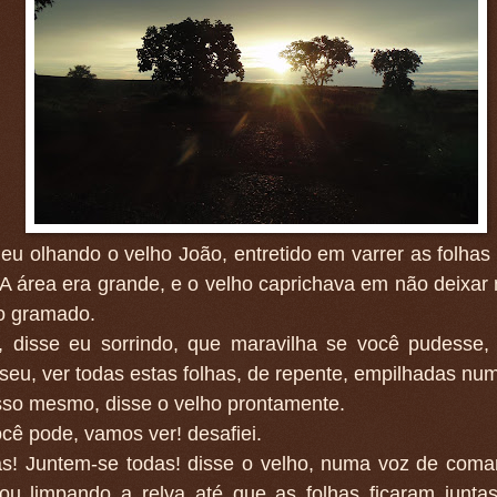
eu olhando o velho João, entretido em varrer as folhas
 A área era grande, e o velho caprichava em não deixa
no gramado.
, disse eu sorrindo, que maravilha se você pudesse
seu, ver todas estas folhas, de repente, empilhadas nu
sso mesmo, disse o velho prontamente.
cê pode, vamos ver! desafiei.
as! Juntem-se todas! disse o velho, numa voz de coma
uou limpando a relva até que as folhas ficaram junt