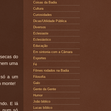
Coisas da Badia
Cultura
Curiosidades
Dicas/Utilidade Pública
Diversos
Eclesiaste
Eclesiástico
Educação
Em sintonia com a Câmara
 secas do
Esportes
r nem uma
Fé
Filmes rodados na Badia
, só a um
Filosofia
m monte!
Galo
Gente da Gente
Humor
João biblico
ndo. E lá
Lucas bíblico
as num só