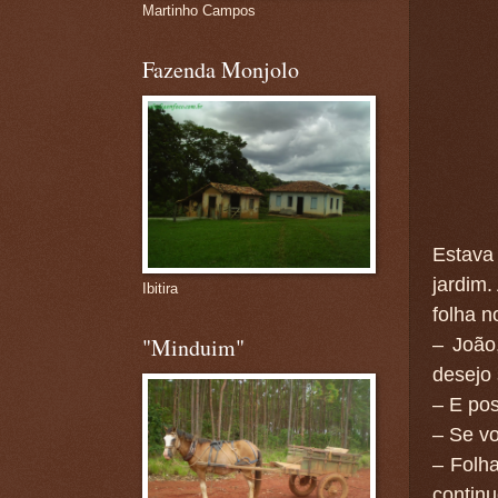
Martinho Campos
Fazenda Monjolo
Estava 
jardim.
Ibitira
folha 
"Minduim"
– João
desejo 
– E po
– Se vo
– Folh
contin