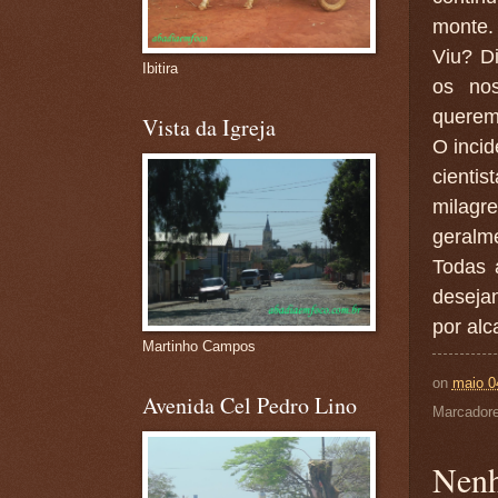
monte.
Viu? D
Ibitira
os nos
queremo
Vista da Igreja
O incid
cienti
milagr
geralme
Todas 
desejan
por alc
Martinho Campos
on
maio 0
Avenida Cel Pedro Lino
Marcador
Nenh