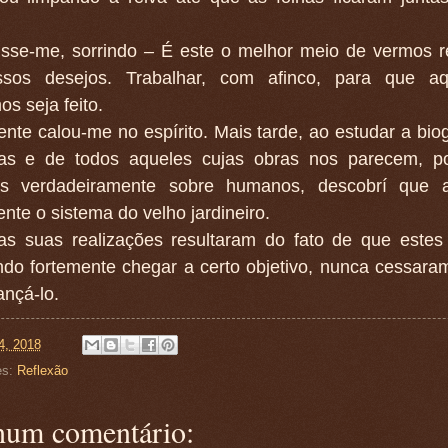
isse-me, sorrindo – É este o melhor meio de vermos r
sos desejos. Trabalhar, com afinco, para que aq
s seja feito.
ente calou-me no espírito. Mais tarde, ao estudar a biog
stas e de todos aqueles cujas obras nos parecem, p
es verdadeiramente sobre humanos, descobrí que 
nte o sistema do velho jardineiro.
as suas realizações resultaram do fato de que este
do fortemente chegar a certo objetivo, nunca cessaram
ançá-lo.
4, 2018
es:
Reflexão
um comentário: