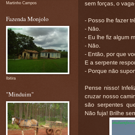
sem forças, o vaga
Martinho Campos
Fazenda Monjolo
- Posso lhe fazer t
- Não.
- Eu lhe fiz algum 
- Não.
- Então, por que v
E a serpente respo
- Porque não suport
Ibitira
Pense nisso! Infe
"Minduim"
cruzar nosso camin
são serpentes qu
Não fuja! Brilhe se