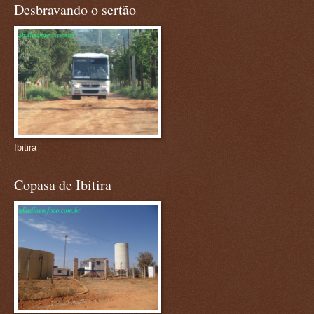
Desbravando o sertão
Ibitira
Copasa de Ibitira