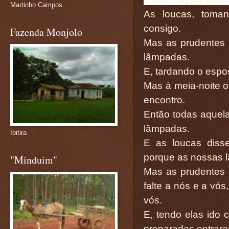
Martinho Campos
As loucas, toma
consigo.
Fazenda Monjolo
Mas as prudentes 
lâmpadas.
E, tardando o espo
Mas à meia-noite o
encontro.
Então todas aquela
lâmpadas.
Ibitira
E as loucas diss
porque as nossas 
"Minduim"
Mas as prudentes 
falte a nós e a vó
vós.
E, tendo elas ido
preparadas entrara