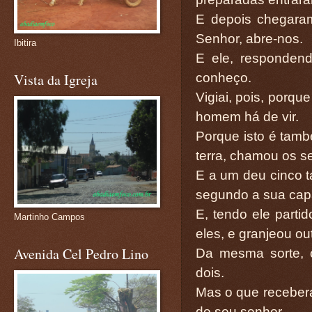
E depois chegaram
Senhor, abre-nos.
Ibitira
E ele, responden
conheço.
Vista da Igreja
Vigiai, pois, porqu
homem há de vir.
Porque isto é tam
terra, chamou os s
E a um deu cinco ta
segundo a sua capa
E, tendo ele parti
Martinho Campos
eles, e granjeou ou
Avenida Cel Pedro Lino
Da mesma sorte, 
dois.
Mas o que recebera
do seu senhor.