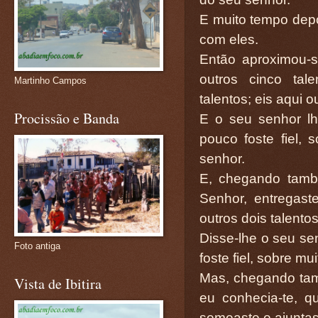
E muito tempo depo
com eles.
Então aproximou-s
outros cinco tal
Martinho Campos
talentos; eis aqui 
Procissão e Banda
E o seu senhor lh
pouco foste fiel, 
senhor.
E, chegando també
Senhor, entregast
outros dois talentos
Disse-lhe o seu se
Foto antiga
foste fiel, sobre mu
Mas, chegando tam
Vista de Ibitira
eu conhecia-te, 
semeaste e ajuntas