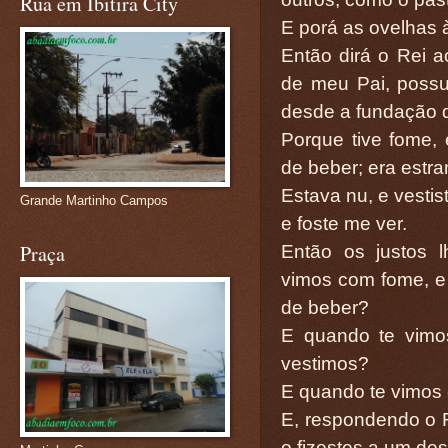
Rua em Ibitira City
E porá as ovelhas 
Então dirá o Rei a
de meu Pai, possu
desde a fundação 
Porque tive fome,
de beber; era estr
Estava nu, e vestis
Grande Martinho Campos
e foste me ver.
Praça
Então os justos 
vimos com fome, e
de beber?
E quando te vimo
vestimos?
E quando te vimos 
E, respondendo o R
o fizestes a um de