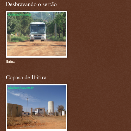
Desbravando o sertão
Ibitira
Copasa de Ibitira