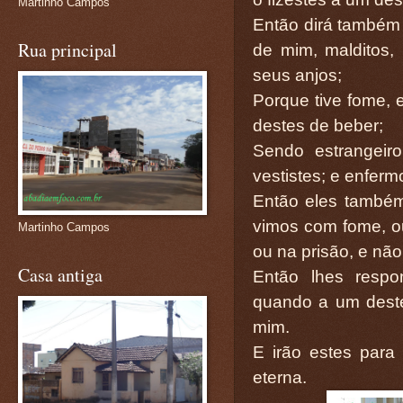
Martinho Campos
Então dirá também 
Rua principal
de mim, malditos,
seus anjos;
Porque tive fome, 
destes de beber;
Sendo estrangeir
vestistes; e enferm
Então eles também
vimos com fome, ou
Martinho Campos
ou na prisão, e não
Casa antiga
Então lhes respo
quando a um deste
mim.
E irão estes para
eterna.