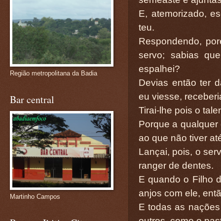
E, atemorizado, es
teu.
Respondendo, poré
servo; sabias qu
espalhei?
Região metropolitana da Badia
Devias então ter 
eu viesse, receber
Bar central
Tirai-lhe pois o tal
Porque a qualquer 
ao que não tiver at
Lançai, pois, o serv
ranger de dentes.
E quando o Filho d
anjos com ele, entã
Martinho Campos
E todas as nações 
outros, como o pas