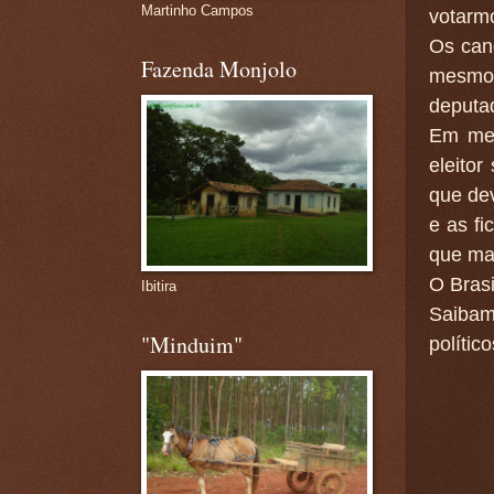
Martinho Campos
votarm
Os can
Fazenda Monjolo
mesmo 
deputad
Em mei
eleito
que dev
e as f
que ma
O Brasi
Ibitira
Saibam
"Minduim"
polític