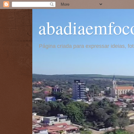
abadiaemfoc
Página criada para expressar ideias, f