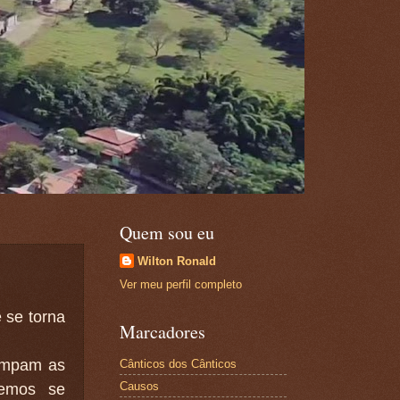
Quem sou eu
Wilton Ronald
Ver meu perfil completo
 se torna
Marcadores
tampam as
Cânticos dos Cânticos
Causos
remos se