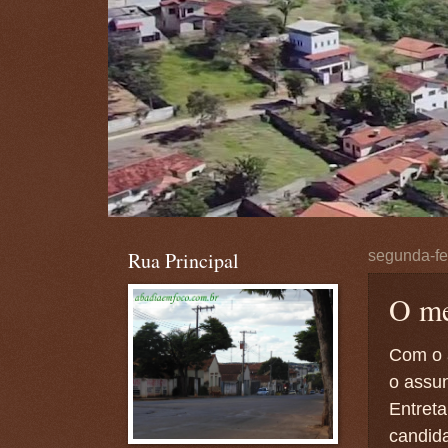
Rua Principal
segunda-fe
O m
Com o a
o assu
Entret
candi