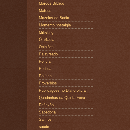
Marcos Bíblico
Mateus
Mazelas da Badia
Momento nostalgia
Mrketing
ÓiaBadia
Opiniões
Palavreado
Polícia
Politica
Política
Provérbios
Publicações no Diário oficial
Quadrinhas da Quinta-Feira
Reflexão
Sabedoria
Salmos
saúde