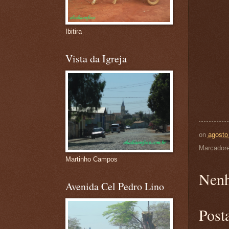
Ibitira
Vista da Igreja
on
agosto
Marcador
Martinho Campos
Nenh
Avenida Cel Pedro Lino
Post