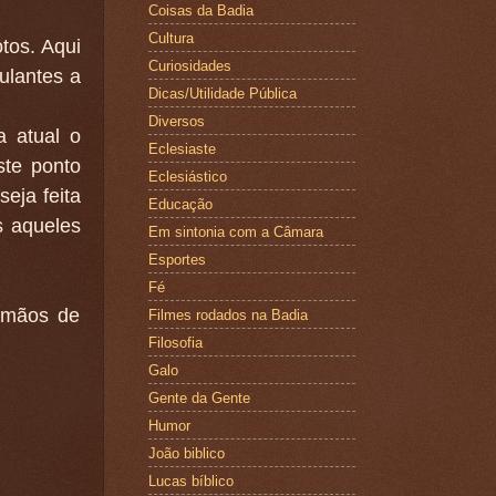
Coisas da Badia
Cultura
tos. Aqui
Curiosidades
ulantes a
Dicas/Utilidade Pública
Diversos
a atual o
Eclesiaste
ste ponto
Eclesiástico
eja feita
Educação
s aqueles
Em sintonia com a Câmara
Esportes
Fé
 mãos de
Filmes rodados na Badia
Filosofia
Galo
Gente da Gente
Humor
João biblico
Lucas bíblico