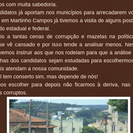
os com muita sabedoria.
didatos já aportam nos municípios para arrecadarem vo
em Martinho Campos já tivemos a visita de alguns post
o estadual e federal.
o a tantas cenas de corrupção e mazelas na polític
r se vê cansado e por isso tende a analisar menos. Ne
emos instruir aos que nos rodeiam para que a análise s
ichas dos candidatos sejam estudadas para escolhermo
is atendam a nossa comunidade.
l tem conserto sim, mas depende de nós!
os escolher para depois não ficarmos à deriva, nas
os corruptos.