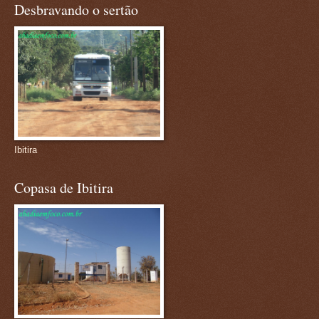
Desbravando o sertão
Ibitira
Copasa de Ibitira