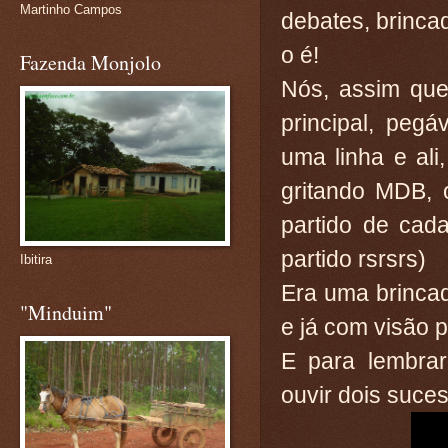
Martinho Campos
debates, brinca
o é!
Fazenda Monjolo
Nós, assim que
principal, peg
uma linha e al
gritando MDB, 
partido de cad
partido rsrsrs)
Ibitira
Era uma brincad
"Minduim"
e já com visão p
E para lembra
ouvir dois suce