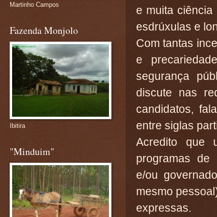
Martinho Campos
e muita ciênci
esdrúxulas e lo
Fazenda Monjolo
Com tantas inc
e precarieda
segurança púb
discute nas r
candidatos, fa
entre siglas par
Ibitira
Acredito que
"Minduim"
programas de 
e/ou governado
mesmo pessoal) 
expressas.