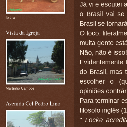
Já vi e escutei 
o Brasil vai se
Ibitira
Brasil se tornar
Vista da Igreja
O foco, literal
muita gente est
Não, não é isso!
Evidentemente 
do Brasil, mas
escolher o (q
Martinho Campos
opiniões contrá
Para terminar es
Avenida Cel Pedro Lino
filósofo inglês 
"
Locke acredi