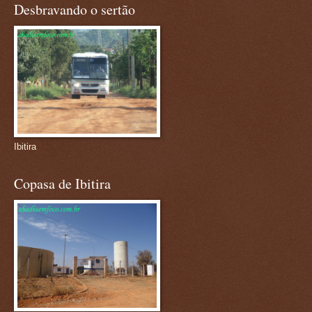
Desbravando o sertão
Ibitira
Copasa de Ibitira