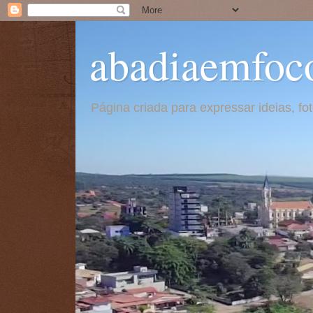
abadiaemfoc
Página criada para expressar ideias, f