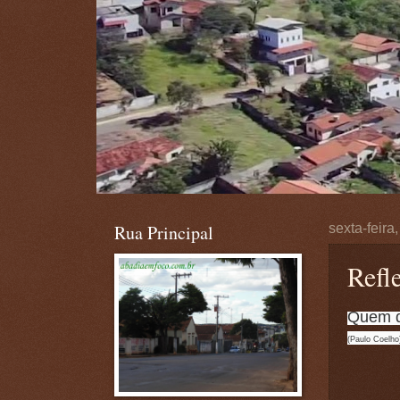
Rua Principal
sexta-feir
Refle
Quem de
(Paulo Coelho