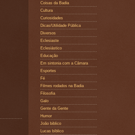
Coisas da Badia
Cultura
Curiosidades
Dicas/Utilidade Pública
Diversos
Eclesiaste
Eclesiástico
Educação
Em sintonia com a Câmara
Esportes
Fé
Filmes rodados na Badia
Filosofia
Galo
Gente da Gente
Humor
João biblico
Lucas bíblico