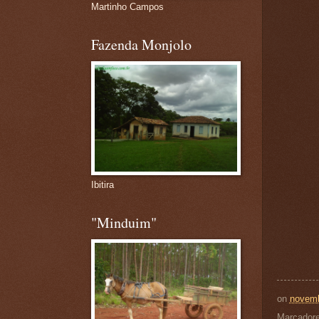
Martinho Campos
Fazenda Monjolo
Ibitira
"Minduim"
on
novemb
Marcador