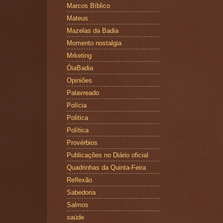
Marcos Bíblico
Mateus
Mazelas da Badia
Momento nostalgia
Mrketing
ÓiaBadia
Opiniões
Palavreado
Polícia
Politica
Política
Provérbios
Publicações no Diário oficial
Quadrinhas da Quinta-Feira
Reflexão
Sabedoria
Salmos
saúde