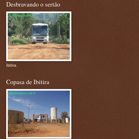
Desbravando o sertão
Ibitira
Copasa de Ibitira