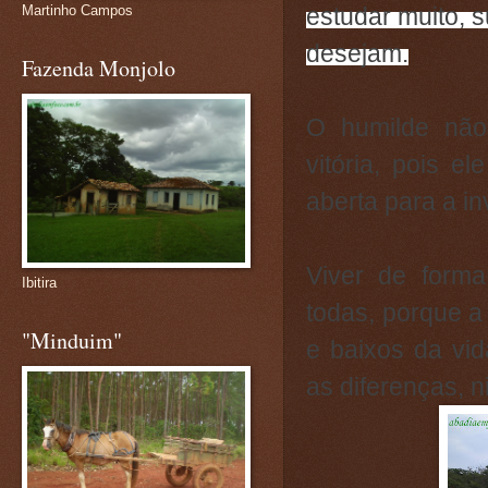
estudar muito, 
Martinho Campos
desejam.
Fazenda Monjolo
O humilde não
vitória, pois e
aberta para a in
Viver de form
Ibitira
todas, porque a
"Minduim"
e baixos da vid
as diferenças, 