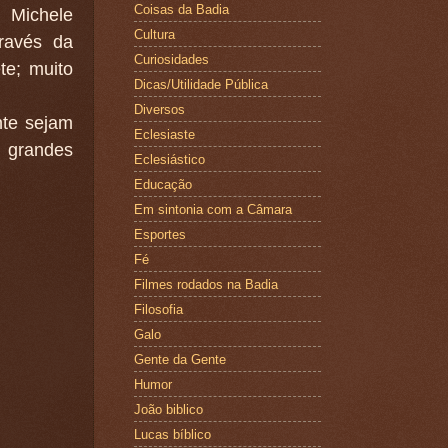
Coisas da Badia
 Michele
Cultura
ravés da
Curiosidades
te; muito
Dicas/Utilidade Pública
Diversos
nte sejam
Eclesiaste
 grandes
Eclesiástico
Educação
Em sintonia com a Câmara
Esportes
Fé
Filmes rodados na Badia
Filosofia
Galo
Gente da Gente
Humor
João biblico
Lucas bíblico