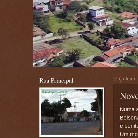
Rua Principal
terça-feira
Novo
Numa si
Bolsona
e bonit
Um mom