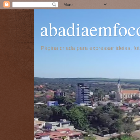
abadiaemfoc
Página criada para expressar ideias, f