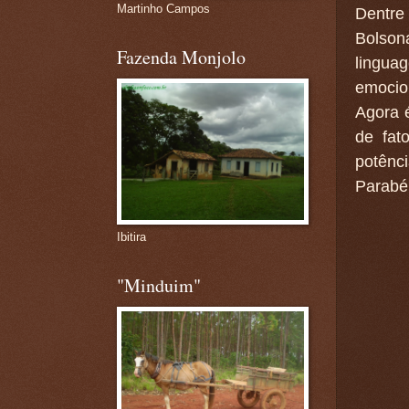
Martinho Campos
Dentre
Bolson
Fazenda Monjolo
lingua
emocio
Agora 
de fat
potênci
Parabé
Ibitira
"Minduim"