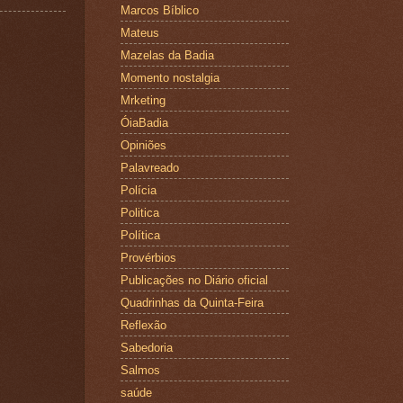
Marcos Bíblico
Mateus
Mazelas da Badia
Momento nostalgia
Mrketing
ÓiaBadia
Opiniões
Palavreado
Polícia
Politica
Política
Provérbios
Publicações no Diário oficial
Quadrinhas da Quinta-Feira
Reflexão
Sabedoria
Salmos
saúde