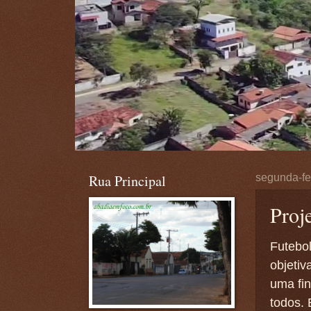
Rua Principal
segunda-fei
Proj
Futebol
objetiv
uma fi
todos. 