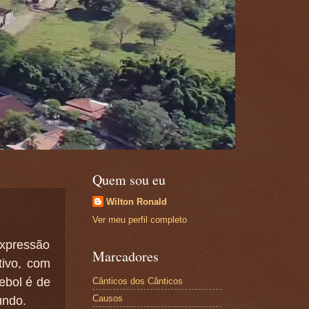
Quem sou eu
Wilton Ronald
Ver meu perfil completo
expressão
Marcadores
tivo, com
ebol é de
Cânticos dos Cânticos
Causos
undo.