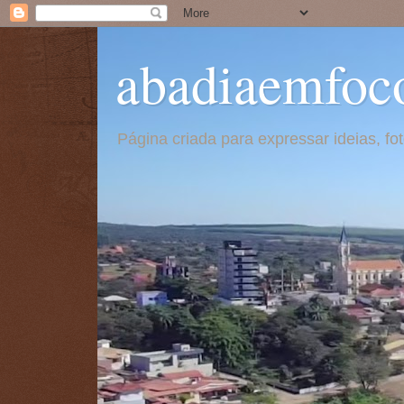
abadiaemfoc
Página criada para expressar ideias, f