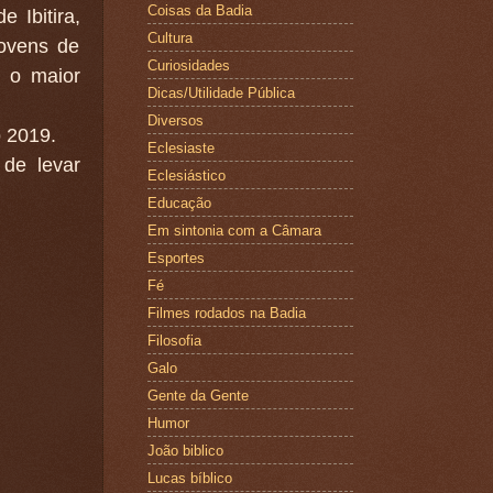
Coisas da Badia
 Ibitira,
Cultura
jovens de
Curiosidades
é o maior
Dicas/Utilidade Pública
Diversos
o 2019.
Eclesiaste
 de levar
Eclesiástico
Educação
Em sintonia com a Câmara
Esportes
Fé
Filmes rodados na Badia
Filosofia
Galo
Gente da Gente
Humor
João biblico
Lucas bíblico