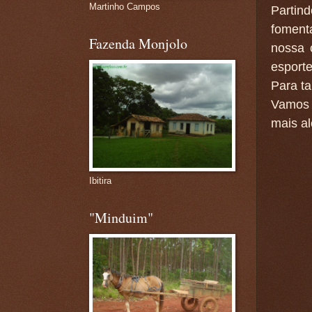
Martinho Campos
Partind
foment
Fazenda Monjolo
nossa 
esport
Para ta
Vamos 
mais al
Ibitira
"Minduim"