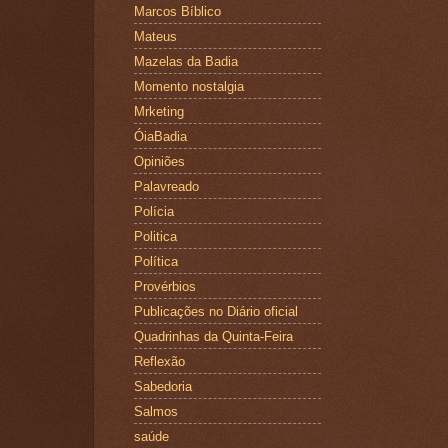
Marcos Bíblico
Mateus
Mazelas da Badia
Momento nostalgia
Mrketing
ÓiaBadia
Opiniões
Palavreado
Polícia
Politica
Política
Provérbios
Publicações no Diário oficial
Quadrinhas da Quinta-Feira
Reflexão
Sabedoria
Salmos
saúde