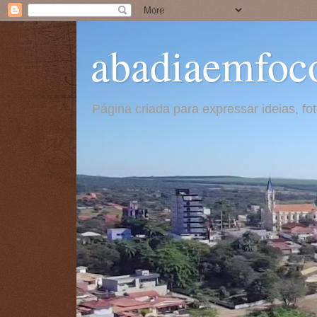
abadiaemfoc
Página criada para expressar ideias, f