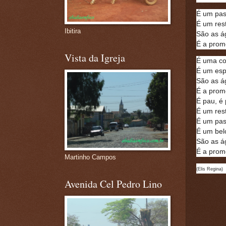
É um pas
É um res
Ibitira
São as á
É a prom
Vista da Igreja
É uma co
É um esp
São as á
É a prom
É pau, é 
É um res
É um pas
É um belo
São as á
É a prom
Martinho Campos
(Elis Regina)
Avenida Cel Pedro Lino