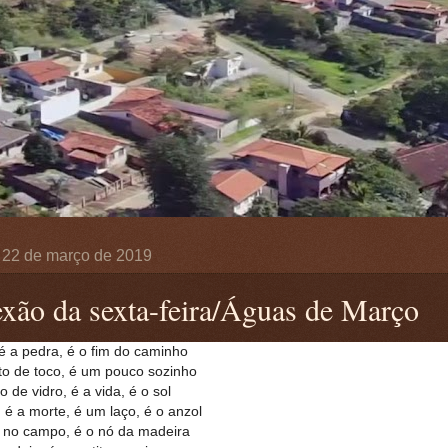
, 22 de março de 2019
exão da sexta-feira/Águas de Março
é a pedra, é o fim do caminho
to de toco, é um pouco sozinho
 de vidro, é a vida, é o sol
, é a morte, é um laço, é o anzol
 no campo, é o nó da madeira