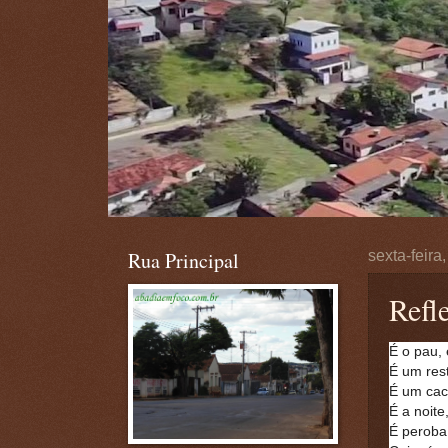
Rua Principal
sexta-feira
Refl
É o pau, 
É um res
É um caco
É a noite
É peroba