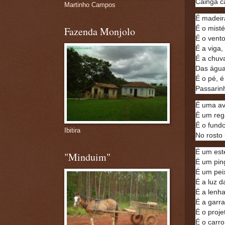
Caingá ca
Martinho Campos
É madeir
É o misté
Fazenda Monjolo
É o vento
É a viga,
É a chuva
Das água
É o pé, é
Passarinh
É uma av
É um reg
É o fund
Ibitira
No rosto
É um est
"Minduim"
É um pin
É um pei
É a luz d
É a lenha
É a garra
É o proje
É o carro