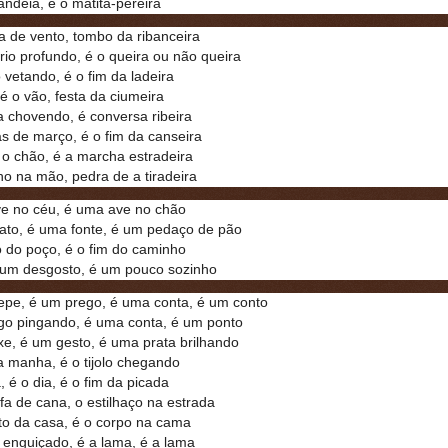
ndeia, é o matita-pereira
a de vento, tombo da ribanceira
rio profundo, é o queira ou não queira
 vetando, é o fim da ladeira
 é o vão, festa da ciumeira
 chovendo, é conversa ribeira
s de março, é o fim da canseira
 o chão, é a marcha estradeira
o na mão, pedra de a tiradeira
e no céu, é uma ave no chão
ato, é uma fonte, é um pedaço de pão
o do poço, é o fim do caminho
 um desgosto, é um pouco sozinho
epe, é um prego, é uma conta, é um conto
go pingando, é uma conta, é um ponto
xe, é um gesto, é uma prata brilhando
a manha, é o tijolo chegando
, é o dia, é o fim da picada
fa de cana, o estilhaço na estrada
to da casa, é o corpo na cama
 enguiçado, é a lama, é a lama