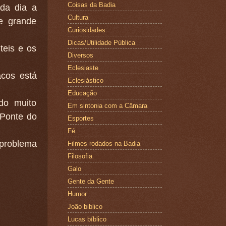
Coisas da Badia
da dia a
Cultura
de grande
Curiosidades
Dicas/Utilidade Pública
teis e os
Diversos
Eclesiaste
cos está
Eclesiástico
Educação
do muito
Em sintonia com a Câmara
 Ponte do
Esportes
Fé
roblema
Filmes rodados na Badia
Filosofia
Galo
Gente da Gente
Humor
João biblico
Lucas bíblico