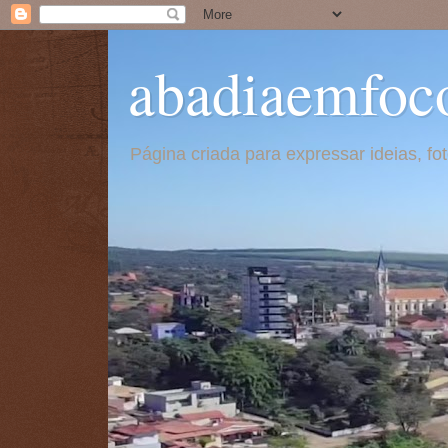
abadiaemfoc
Página criada para expressar ideias, f