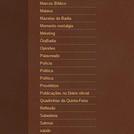
Marcos Bíblico
Mateus
Mazelas da Badia
Momento nostalgia
Mrketing
ÓiaBadia
Opiniões
Palavreado
Polícia
Politica
Política
Provérbios
Publicações no Diário oficial
Quadrinhas da Quinta-Feira
Reflexão
Sabedoria
Salmos
saúde