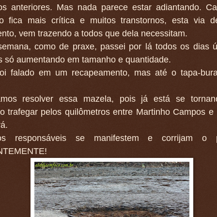
s anteriores. Mas nada parece estar adiantando. Ca
ão fica mais crítica e muitos transtornos, esta via 
nto, vem trazendo a todos que dela necessitam.
semana, como de praxe, passei por lá todos os dias ú
s só aumentando em tamanho e quantidade.
foi falado em um recapeamento, mas até o tapa-bura
amos resolver essa mazela, pois já está se tornan
so trafegar pelos quilômetros entre Martinho Campos e
rá.
s responsáveis se manifestem e corrijam o p
NTEMENTE!