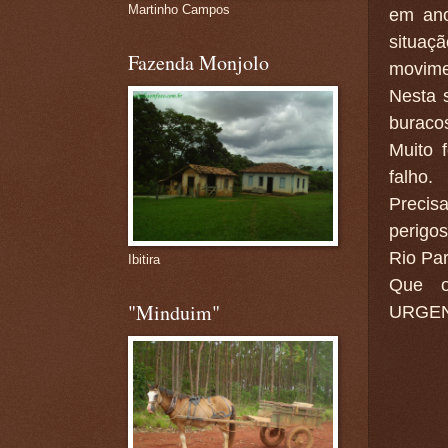
Martinho Campos
em ano
situaç
Fazenda Monjolo
movime
Nesta 
buraco
Muito 
falho.
Precis
perigo
Rio Pa
Ibitira
Que o
"Minduim"
URGE