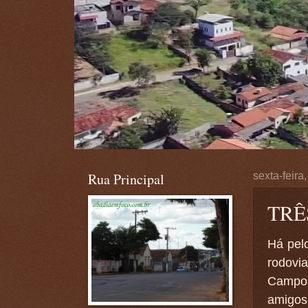
Rua Principal
sexta-feira
TRÊS
Há pel
rodovi
Campos
amigos 