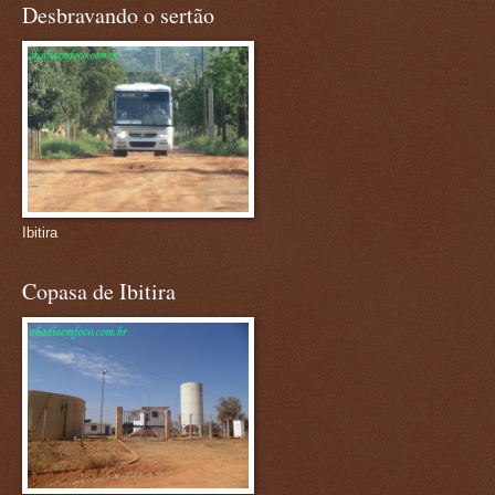
Desbravando o sertão
Ibitira
Copasa de Ibitira