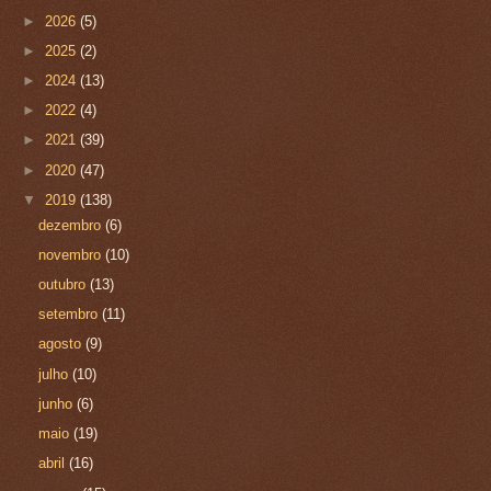
►
2026
(5)
►
2025
(2)
►
2024
(13)
►
2022
(4)
►
2021
(39)
►
2020
(47)
▼
2019
(138)
dezembro
(6)
novembro
(10)
outubro
(13)
setembro
(11)
agosto
(9)
julho
(10)
junho
(6)
maio
(19)
abril
(16)