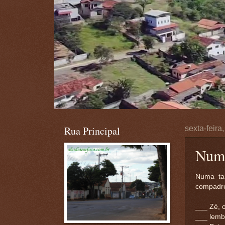
Rua Principal
sexta-feira
Numa
Numa tar
compadre
___ Zé, o
___ lemb