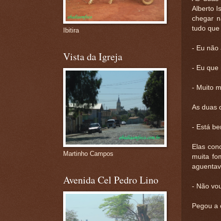
Alberto I
chegar n
tudo que
Ibitira
- Eu não
Vista da Igreja
- Eu que n
- Muito 
As duas 
- Está be
Elas con
Martinho Campos
muita fo
aguentav
Avenida Cel Pedro Lino
- Não vo
Pegou a c