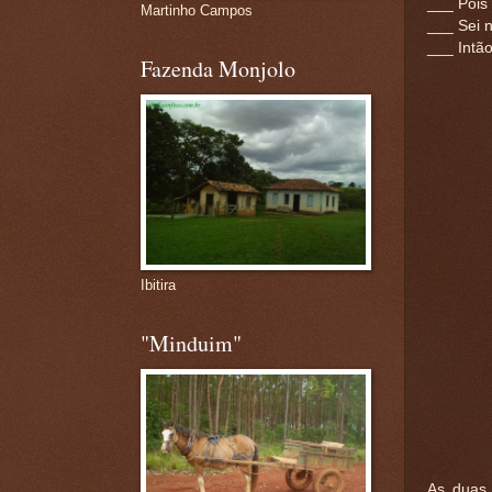
___ Pois
Martinho Campos
___ Sei n
___ Intão
Fazenda Monjolo
Ibitira
"Minduim"
As duas 