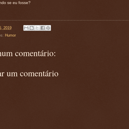
ndo se eu fosse?
6, 2019
es:
Humor
um comentário:
ar um comentário