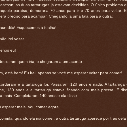
saacson; as duas tartarugas já estavam decididas. O único problema e
aquele paraíso, demoraria 70 anos para ir e 70 anos para voltar. E
 era preciso para acampar. Chegando lá uma fala para a outra:
 acredito! Esquecemos a toalha!
ão irei voltar.
menos eu!
decidiram quem iria, e chegaram a um acordo.
m, está bem! Eu irei, apenas se você me esperar voltar para comer!
cordaram e a tartaruga foi. Passaram 120 anos e nada. A tartaruga
me, 130 anos e a tartaruga estava ficando com mais pressa. E di
a mais. Completaram 140 anos e ela disse:
u esperar mais! Vou comer agora...
omida, quando ela iria comer, a outra tartaruga aparece por trás dela 