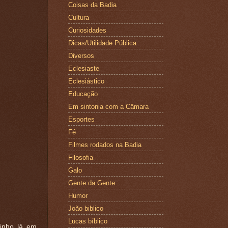
Coisas da Badia
Cultura
Curiosidades
Dicas/Utilidade Pública
Diversos
Eclesiaste
Eclesiástico
Educação
Em sintonia com a Câmara
Esportes
Fé
Filmes rodados na Badia
Filosofia
Galo
Gente da Gente
Humor
João biblico
Lucas bíblico
zinho lá em