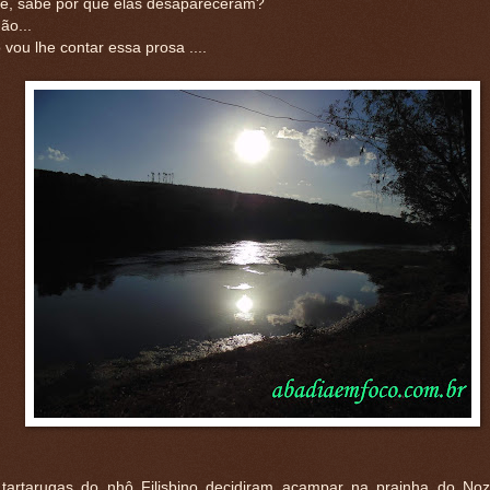
 é, sabe por que elas desapareceram?
ão...
 vou lhe contar essa prosa ....
tartarugas do nhô Filisbino decidiram acampar na prainha do No