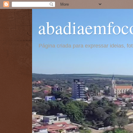
abadiaemfoc
Página criada para expressar ideias, f