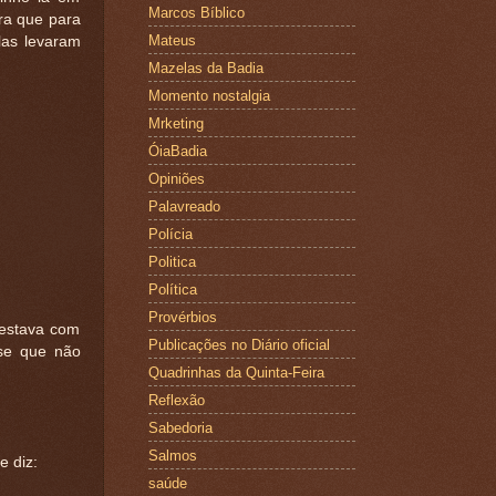
Marcos Bíblico
ra que para
Mateus
las levaram
Mazelas da Badia
Momento nostalgia
Mrketing
ÓiaBadia
Opiniões
Palavreado
Polícia
Politica
Política
Provérbios
 estava com
Publicações no Diário oficial
sse que não
Quadrinhas da Quinta-Feira
Reflexão
Sabedoria
Salmos
e diz:
saúde