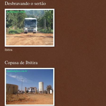
Desbravando o sertão
Ibitira
Copasa de Ibitira