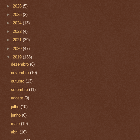
►
2026
(5)
►
2025
(2)
►
2024
(13)
►
2022
(4)
►
2021
(39)
►
2020
(47)
▼
2019
(138)
dezembro
(6)
novembro
(10)
outubro
(13)
setembro
(11)
agosto
(9)
julho
(10)
junho
(6)
maio
(19)
abril
(16)